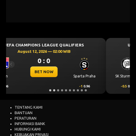
UEFA CHAMPIONS LEAGUE QUALIFIERS
August 12, 2026 — 01:30 WIB
0 : 0
Previous
Next
BET NOW
SK Sturm Graz
Fenerbahce
-0.5
0.95
0.5
0.87
TENTANG KAMI
BANTUAN
PERATURAN
INFORMASI BANK
HUBUNGI KAMI
KEBIJAKAN PRIVASI