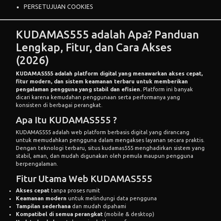
PERSETUJUAN COOKIES
KUDAMAS555 adalah Apa? Panduan
Lengkap, Fitur, dan Cara Akses
(2026)
KUDAMAS555
adalah platform digital yang menawarkan akses cepat,
fitur modern, dan sistem keamanan terbaru untuk memberikan
pengalaman pengguna yang stabil dan efisien.
Platform ini banyak
dicari karena kemudahan penggunaan serta performanya yang
konsisten di berbagai perangkat.
Apa Itu KUDAMAS555 ?
KUDAMAS555 adalah web platform berbasis digital yang dirancang
untuk memudahkan pengguna dalam mengakses layanan secara praktis.
Dengan teknologi terbaru,
situs kudamas555
menghadirkan sistem yang
stabil, aman, dan mudah digunakan oleh pemula maupun pengguna
berpengalaman.
Fitur Utama
Web KUDAMAS555
Akses cepat
tanpa proses rumit
Keamanan modern
untuk melindungi data pengguna
Tampilan sederhana
dan mudah dipahami
Kompatibel di semua perangkat
(mobile & desktop)