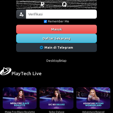
Remember Me
Masuk
Daftar Sekarang
Main di Telegram
Desktop
Wap
PlayTech Live
Mega Fire Blaze Roulette
Sicbo Deluxe
Adventure Beyond