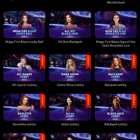
Wonderland
Mega Fire Blaze Lucky Ball
All-Bet Blackjack
Mega Fire Blaze Age of the
Gods Roulette Live
All Games Lobby
Game Show Lobby
Baccarat Lobby
Roulette Lobby
Sicbo Lobby
Blackjack Lobby