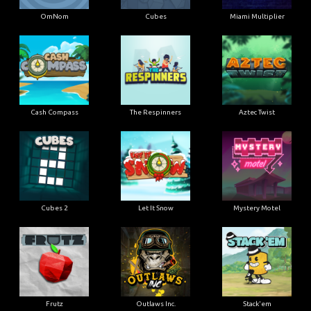
OmNom
Cubes
Miami Multiplier
Cash Compass
The Respinners
Aztec Twist
Cubes 2
Let It Snow
Mystery Motel
Frutz
Outlaws Inc.
Stack'em