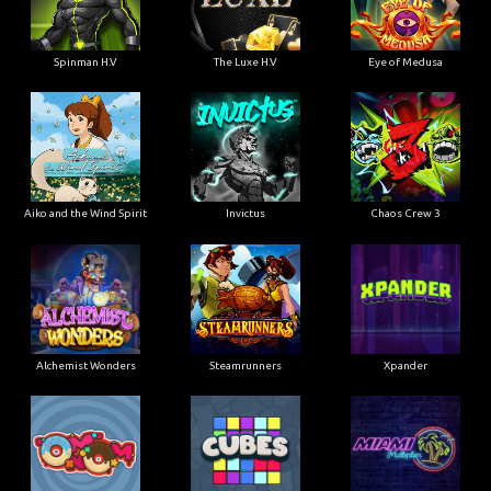
Spinman H.V
The Luxe H.V
Eye of Medusa
Aiko and the Wind Spirit
Invictus
Chaos Crew 3
Alchemist Wonders
Steamrunners
Xpander