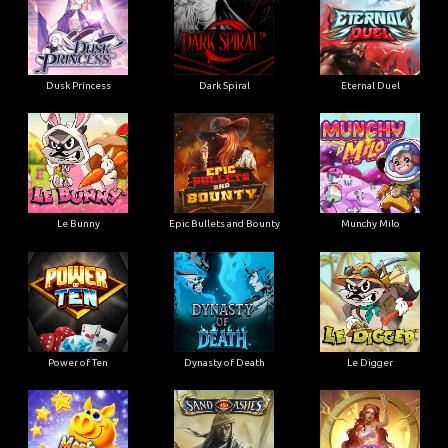
Dusk Princess
Dark Spiral
Eternal Duel
Le Bunny
Epic Bullets and Bounty
Munchy Milo
Power of Ten
Dynasty of Death
Le Digger