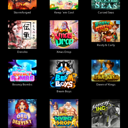
Stormforged
Keep 'em Cool
Cursed Seas
Rusty & Curly
Densho
Xmas Drop
Bouncy Bombs
Dawn of Kings
Beam Boys