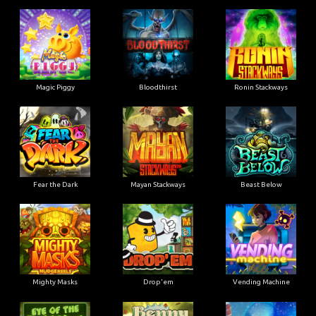
Magic Piggy
Bloodthirst
Ronin Stackways
Fear the Dark
Mayan Stackways
Beast Below
Mighty Masks
Drop'em
Vending Machine