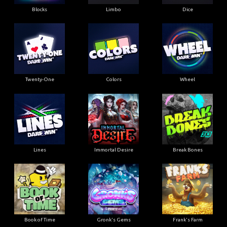
Blocks
Limbo
Dice
Twenty-One
Colors
Wheel
Lines
Immortal Desire
Break Bones
Book of Time
Gronk's Gems
Frank's Farm