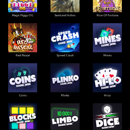
Magic Piggy OG
Sand and Ashes
Rise Of Fortuna
Red Pascal
Speed Crash
Mines
Coins
Plinko
Hi-Lo