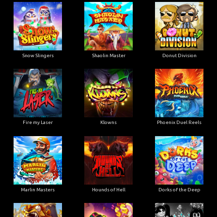
Snow Slingers
Shaolin Master
Donut Division
Fire my Laser
Klowns
Phoenix Duel Reels
Marlin Masters
Hounds of Hell
Dorks of the Deep