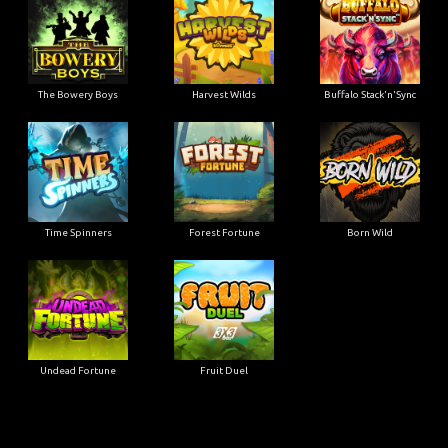
The Bowery Boys
Harvest Wilds
Buffalo Stack'n'Sync
Time Spinners
Forest Fortune
Born Wild
Undead Fortune
Fruit Duel