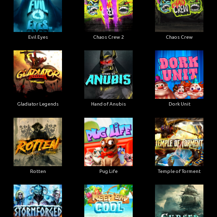
Evil Eyes
Chaos Crew 2
Chaos Crew
Gladiator Legends
Hand of Anubis
Dork Unit
Rotten
Pug Life
Temple of Torment