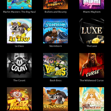
Marlin Masters: The Big Haul
Bullets and Bounty
Miami Mayhem
Le Zeus
Stormborn
The Luxe
The Count
Bash Bros
The Wildwood Curse