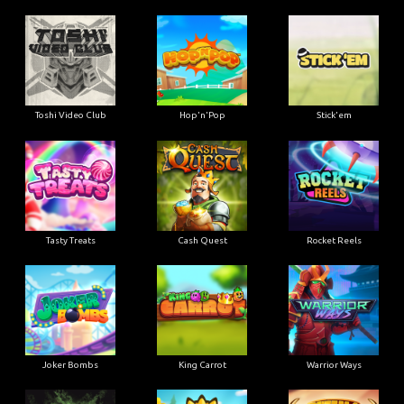
Toshi Video Club
Hop'n'Pop
Stick'em
Tasty Treats
Cash Quest
Rocket Reels
Joker Bombs
King Carrot
Warrior Ways