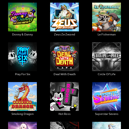
Donny & Danny
Zeus Ze Zecond
Le Fisherman
Pray For Six
Deal With Death
Circle Of Life
Smoking Dragon
Hot Ross
Superstar Sevens