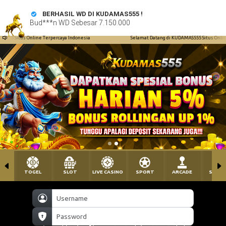
Selamat Datang di KUDAMAS555 Situs Online Terpercaya Indonesia
TOGEL
SLOT
LIVE CASINO
SPORT
ARCADE
SABU