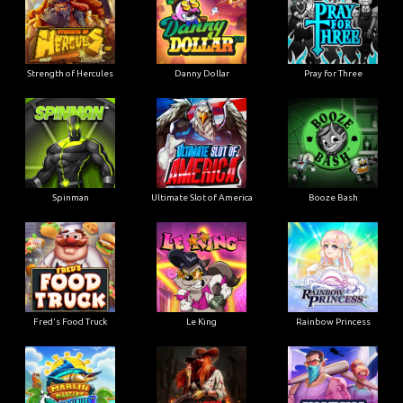
Strength of Hercules
Danny Dollar
Pray for Three
Ultimate Slot of America
Booze Bash
Spinman
Le King
Fred's Food Truck
Rainbow Princess