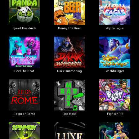
Eye of the Panda
Benny The Beer
Alpha Eagle
Feel The Beat
Dark Summoning
Wishbringer
Reign of Rome
Rad Maxx
Fighter Pit