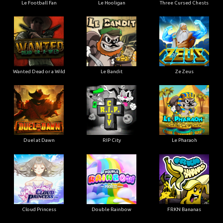
Le Football Fan
Le Hooligan
Three Cursed Chests
Wanted Dead or a Wild
Le Bandit
Ze Zeus
Duel at Dawn
RIP City
Le Pharaoh
Cloud Princess
Double Rainbow
FRKN Bananas