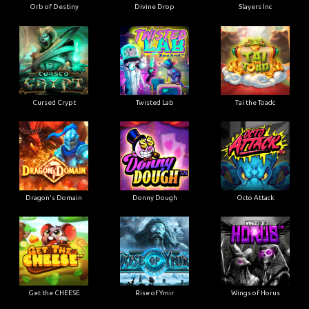
Orb of Destiny
Divine Drop
Slayers Inc
Cursed Crypt
Twisted Lab
Tai the Toadc
Dragon's Domain
Donny Dough
Octo Attack
Get the CHEESE
Rise of Ymir
Wings of Horus