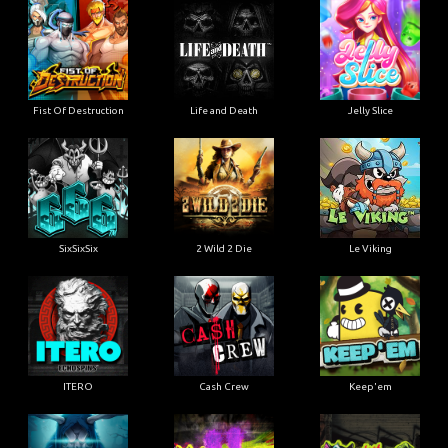
Fist Of Destruction
Life and Death
Jelly Slice
SixSixSix
2 Wild 2 Die
Le Viking
ITERO
Cash Crew
Keep'em