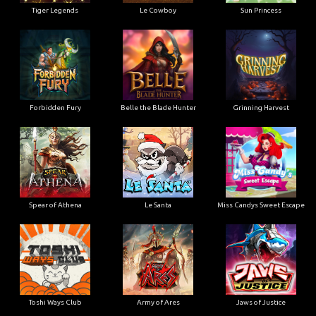
Tiger Legends
Le Cowboy
Sun Princess
Forbidden Fury
Belle the Blade Hunter
Grinning Harvest
Spear of Athena
Le Santa
Miss Candys Sweet Escape
Toshi Ways Club
Army of Ares
Jaws of Justice