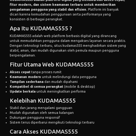
fitur modern, dan sistem keamanan terbaru untuk memberikan
pengalaman pengguna yang stabil dan efisien.
Platform ini banyak
dicari karena kemudahan penggunaan serta performanya yang
konsisten di berbagai perangkat.
Apa Itu KUDAMAS555 ?
KUDAMAS555 adalah web platform berbasis digital yang dirancang
untuk memudahkan pengguna dalam mengakses layanan secara praktis.
Dengan teknologi terbaru,
situs kudamas555
menghadirkan sistem yang
stabil, aman, dan mudah digunakan oleh pemula maupun pengguna
berpengalaman.
Fitur Utama
Web KUDAMAS555
Akses cepat
tanpa proses rumit
Keamanan modern
untuk melindungi data pengguna
Tampilan sederhana
dan mudah dipahami
Kompatibel di semua perangkat
(mobile & desktop)
Update berkala
untuk meningkatkan performa
Kelebihan KUDAMAS555
Stabil dan jarang mengalami gangguan
Mudah digunakan oleh semua kalangan
Dukungan pengguna responsif
Sistem terus diperbarui mengikuti teknologi terbaru
Cara Akses KUDAMAS555