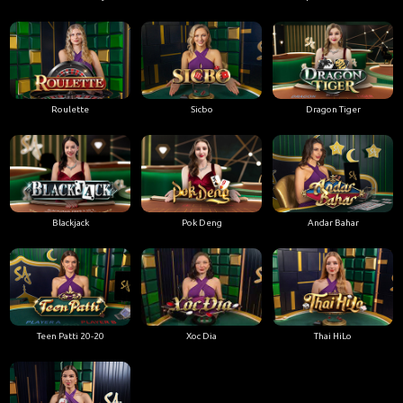
Roulette
Sicbo
Dragon Tiger
Blackjack
Pok Deng
Andar Bahar
Teen Patti 20-20
Xoc Dia
Thai HiLo