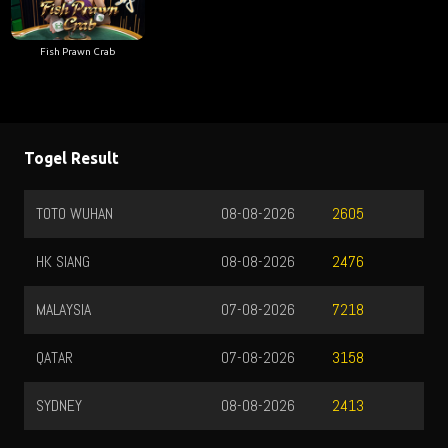
Fish Prawn Crab
Togel Result
TOTO WUHAN
08-08-2026
2605
HK SIANG
08-08-2026
2476
MALAYSIA
07-08-2026
7218
QATAR
07-08-2026
3158
SYDNEY
08-08-2026
2413