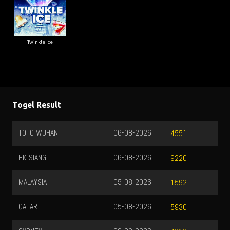
Twinkle Ice
Togel Result
TOTO WUHAN
06-08-2026
4551
HK SIANG
06-08-2026
9220
MALAYSIA
05-08-2026
1592
QATAR
05-08-2026
5930