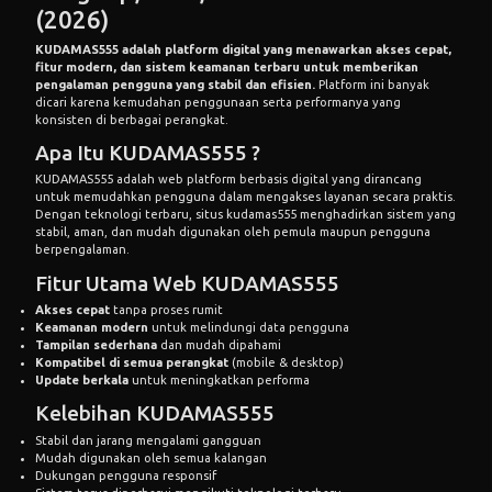
(2026)
KUDAMAS555
adalah platform digital yang menawarkan akses cepat,
fitur modern, dan sistem keamanan terbaru untuk memberikan
pengalaman pengguna yang stabil dan efisien.
Platform ini banyak
dicari karena kemudahan penggunaan serta performanya yang
konsisten di berbagai perangkat.
Apa Itu KUDAMAS555 ?
KUDAMAS555 adalah web platform berbasis digital yang dirancang
untuk memudahkan pengguna dalam mengakses layanan secara praktis.
Dengan teknologi terbaru,
situs kudamas555
menghadirkan sistem yang
stabil, aman, dan mudah digunakan oleh pemula maupun pengguna
berpengalaman.
Fitur Utama
Web KUDAMAS555
Akses cepat
tanpa proses rumit
Keamanan modern
untuk melindungi data pengguna
Tampilan sederhana
dan mudah dipahami
Kompatibel di semua perangkat
(mobile & desktop)
Update berkala
untuk meningkatkan performa
Kelebihan KUDAMAS555
Stabil dan jarang mengalami gangguan
Mudah digunakan oleh semua kalangan
Dukungan pengguna responsif