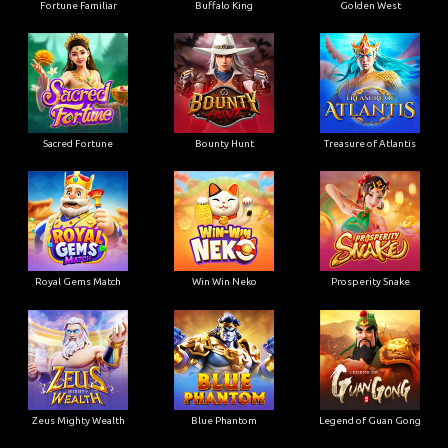
Fortune Familiar
Buffalo King
Golden West
Sacred Fortune
Bounty Hunt
Treasure of Atlantis
Royal Gems Match
Win Win Neko
Prosperity Snake
Zeus Mighty Wealth
Blue Phantom
Legend of Guan Gong