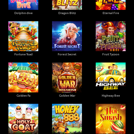
Dolphin dive
Dragon Blitz
Eternal Fire
Fortune Toad
Forest Secret
Fruit Tycoon
Golden Fa
Golden War
Highway Bee