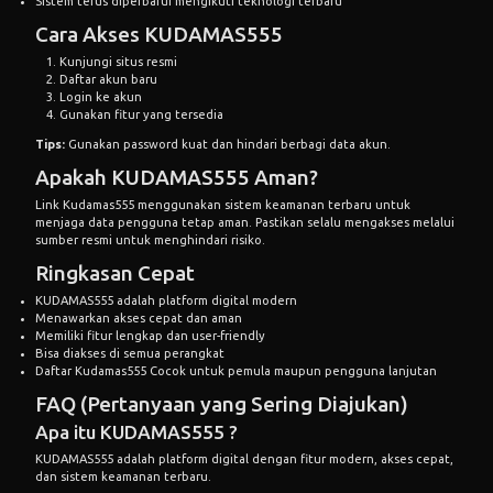
Sistem terus diperbarui mengikuti teknologi terbaru
Cara Akses KUDAMAS555
Kunjungi situs resmi
Daftar akun baru
Login ke akun
Gunakan fitur yang tersedia
Tips:
Gunakan password kuat dan hindari berbagi data akun.
Apakah KUDAMAS555 Aman?
Link Kudamas555
menggunakan sistem keamanan terbaru untuk
menjaga data pengguna tetap aman. Pastikan selalu mengakses melalui
sumber resmi untuk menghindari risiko.
Ringkasan Cepat
KUDAMAS555 adalah platform digital modern
Menawarkan akses cepat dan aman
Memiliki fitur lengkap dan user-friendly
Bisa diakses di semua perangkat
Daftar Kudamas555
Cocok untuk pemula maupun pengguna lanjutan
FAQ (Pertanyaan yang Sering Diajukan)
Apa itu KUDAMAS555 ?
KUDAMAS555 adalah platform digital dengan fitur modern, akses cepat,
dan sistem keamanan terbaru.