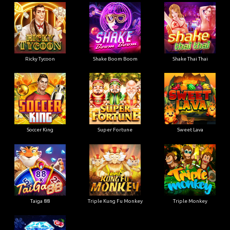
Ricky Tycoon
Shake Boom Boom
Shake Thai Thai
Soccer King
Super Fortune
Sweet Lava
Taiga 88
Triple Kung Fu Monkey
Triple Monkey