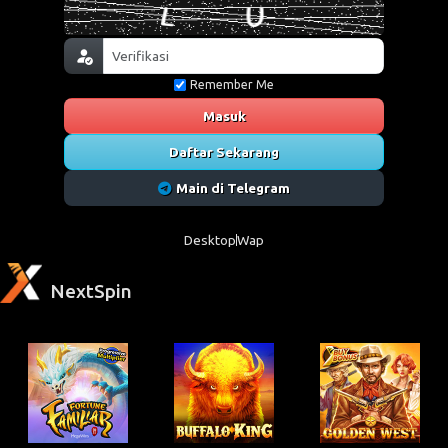
Remember Me
Masuk
Daftar Sekarang
Main di Telegram
Desktop
Wap
NextSpin